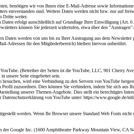
en, benötigen wir von Ihnen eine E-Mail-Adresse sowie Informationen,
s einverstanden sind. Weitere Daten werden nicht bzw. nur auf freiwi
 Dritte weiter.
aten erfolgt ausschließlich auf Grundlage Ihrer Einwilligung (Art. 6 
letters können Sie jederzeit widerrufen, etwa über den "Austragen"-L
n Daten werden von uns bis zu Ihrer Austragung aus dem Newsletter ge
il-Adressen für den Mitgliederbereich) bleiben hiervon unberührt.
e YouTube. (Betreiber der Seiten ist die YouTube, LLC, 901 Cherry A
unsere Seite eingebettet sein.
n besuchen, wird eine Verbindung zu den Servern von YouTube hergest
en Profil zuzuordnen. Dies können Sie verhindern, indem Sie sich aus
rstellung unserer Themen-Angebote. Dies stellt ein berechtigtes Intere
Datenschutzerklärung von YouTube unter: https://www.google.de/intl/d
itgestellt werden. Wenn Ihr Browser unsere Standard Web Fonts nicht u
 von der Google Inc. (1600 Amphitheatre Parkway Mountain View, CA 