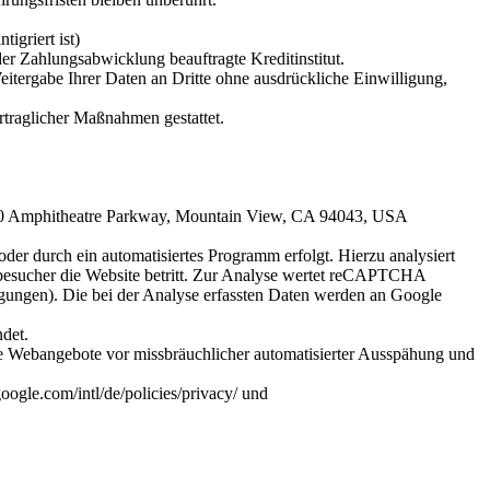
igriert ist)
r Zahlungsabwicklung beauftragte Kreditinstitut.
itergabe Ihrer Daten an Dritte ohne ausdrückliche Einwilligung,
rtraglicher Maßnahmen gestattet.
00 Amphitheatre Parkway, Mountain View, CA 94043, USA
r durch ein automatisiertes Programm erfolgt. Hierzu analysiert
esucher die Website betritt. Zur Analyse wertet reCAPTCHA
gungen). Die bei der Analyse erfassten Daten werden an Google
det.
ine Webangebote vor missbräuchlicher automatisierter Ausspähung und
gle.com/intl/de/policies/privacy/ und