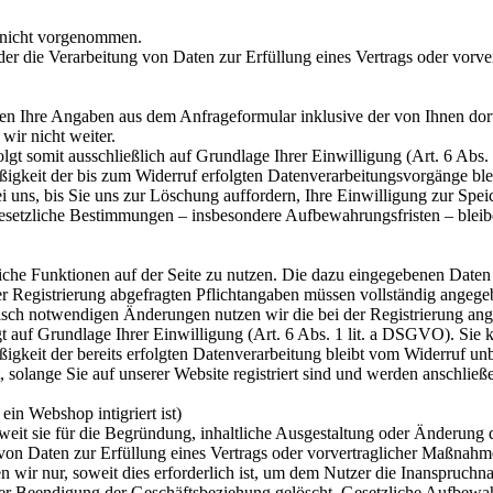
 nicht vorgenommen.
der die Verarbeitung von Daten zur Erfüllung eines Vertrags oder vorve
n Ihre Angaben aus dem Anfrageformular inklusive der von Ihnen dor
wir nicht weiter.
gt somit ausschließlich auf Grundlage Ihrer Einwilligung (Art. 6 Abs.
ßigkeit der bis zum Widerruf erfolgten Datenverarbeitungsvorgänge bl
uns, bis Sie uns zur Löschung auffordern, Ihre Einwilligung zur Spei
esetzliche Bestimmungen – insbesondere Aufbewahrungsfristen – bleib
tzliche Funktionen auf der Seite zu nutzen. Die dazu eingegebenen Da
 der Registrierung abgefragten Pflichtangaben müssen vollständig ange
sch notwendigen Änderungen nutzen wir die bei der Registrierung ang
t auf Grundlage Ihrer Einwilligung (Art. 6 Abs. 1 lit. a DSGVO). Sie k
igkeit der bereits erfolgten Datenverarbeitung bleibt vom Widerruf unb
, solange Sie auf unserer Website registriert sind und werden anschlie
in Webshop intigriert ist)
it sie für die Begründung, inhaltliche Ausgestaltung oder Änderung de
 von Daten zur Erfüllung eines Vertrags oder vorvertraglicher Maßnah
en wir nur, soweit dies erforderlich ist, um dem Nutzer die Inanspruc
 Beendigung der Geschäftsbeziehung gelöscht. Gesetzliche Aufbewahr