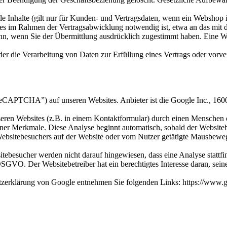
e Inhalte (gilt nur für Kunden- und Vertragsdaten, wenn ein Webshop int
es im Rahmen der Vertragsabwicklung notwendig ist, etwa an das mit de
nn, wenn Sie der Übermittlung ausdrücklich zugestimmt haben. Eine We
der die Verarbeitung von Daten zur Erfüllung eines Vertrags oder vorve
CAPTCHA”) auf unseren Websites. Anbieter ist die Google Inc., 16
en Websites (z.B. in einem Kontaktformular) durch einen Menschen ode
r Merkmale. Diese Analyse beginnt automatisch, sobald der Websiteb
Websitebesuchers auf der Website oder vom Nutzer getätigte Mausbewe
besucher werden nicht darauf hingewiesen, dass eine Analyse stattfin
f DSGVO. Der Websitebetreiber hat ein berechtigtes Interesse daran, se
rklärung von Google entnehmen Sie folgenden Links: https://www.goo