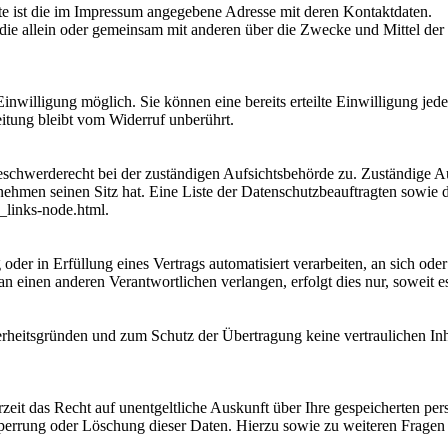
ite ist die im Impressum angegebene Adresse mit deren Kontaktdaten.
rson, die allein oder gemeinsam mit anderen über die Zwecke und Mittel
nwilligung möglich. Sie können eine bereits erteilte Einwilligung jede
itung bleibt vom Widerruf unberührt.
eschwerderecht bei der zuständigen Aufsichtsbehörde zu. Zuständige Au
nehmen seinen Sitz hat. Eine Liste der Datenschutzbeauftragten sow
_links-node.html.
oder in Erfüllung eines Vertrags automatisiert verarbeiten, an sich od
n einen anderen Verantwortlichen verlangen, erfolgt dies nur, soweit e
erheitsgründen und zum Schutz der Übertragung keine vertraulichen In
zeit das Recht auf unentgeltliche Auskunft über Ihre gespeicherten 
Sperrung oder Löschung dieser Daten. Hierzu sowie zu weiteren Frage